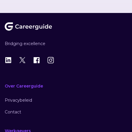
Footer
Bridging excellence
LinkedIn
X
X
Instagram
Over Careerguide
Privacybeleid
Contact
Werkgevers