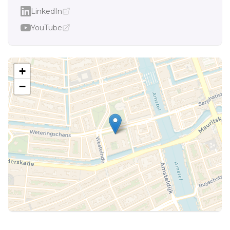
LinkedIn
YouTube
+
−