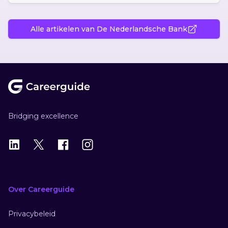
Alle artikelen van De Nederlandsche Bank
Footer
Bridging excellence
LinkedIn
X
X
Instagram
Over Careerguide
Privacybeleid