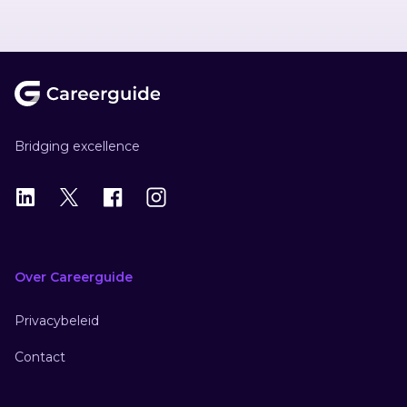
Footer
Bridging excellence
LinkedIn
X
X
Instagram
Over Careerguide
Privacybeleid
Contact