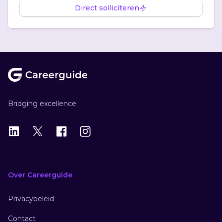
Direct solliciteren
Footer
Bridging excellence
LinkedIn
X
X
Instagram
Over Careerguide
Privacybeleid
Contact