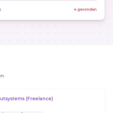
s
4 gevonden
en.
Outsystems (Freelance)