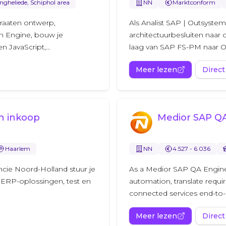
ngheliede, Schiphol area
NN
Marktconform
traaten ontwerp,
Als Analist SAP | Outsystem
n Engine, bouw je
architectuurbesluiten naar
n JavaScript,...
laag van SAP FS-PM naar O
Meer lezen
Direct
n inkoop
Medior SAP Q
Haarlem
NN
4.527 - 6.036
ncie Noord-Holland stuur je
As a Medior SAP QA Enginee
 ERP-oplossingen, test en
automation, translate requi
connected services end-to-e
Meer lezen
Direct