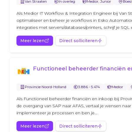
Van Straaten
In overleg
Medior, Junior
Boesi
Als Medior IT Workflow & Integration Engineer bij Van S
optimaliseer en beheer je workflows in Esko Automatio
integraties met servers/databases/printers, schrijf je SQL e
Meer lezen
Direct solliciteren
Functioneel beheerder financiën e
Provincie Noord-Holland
3.886 - 5.474
Medior
Als Functioneel beheerder financiën en inkoop bij Provi
de overgang van SAP naar AFAS, vertaal je wensen naar
implementeer je processen en ben je...
Meer lezen
Direct solliciteren