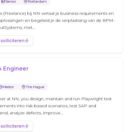
Senior
Rotterdam
s (Freelance) bij NN vertaal je business requirements en
 oplossingen en begeleid je de verplaatsing van de BPM-
utSystems, met...
 solliciteren
A Engineer
Medior
The Hague
r at NN, you design, maintain and run Playwright test
rements into risk-based scenarios, test SAP and
nd, analyze defects, improve...
 solliciteren