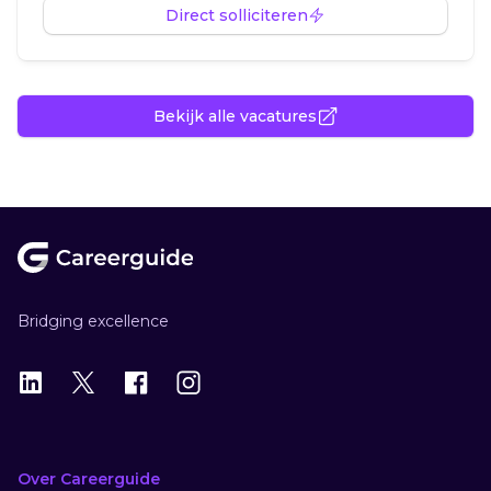
Direct solliciteren
Bekijk alle vacatures
Footer
Bridging excellence
LinkedIn
X
X
Instagram
Over Careerguide