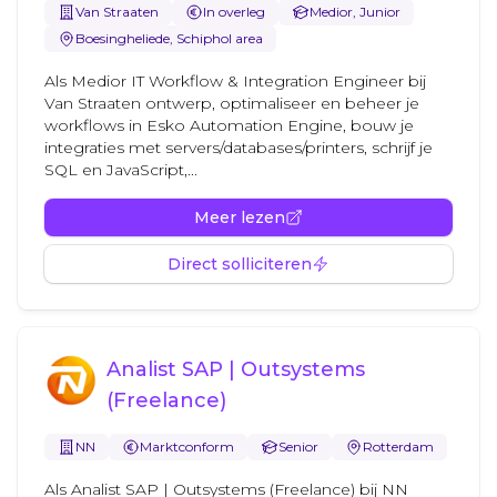
Van Straaten
In overleg
Medior, Junior
Boesingheliede, Schiphol area
Als Medior IT Workflow & Integration Engineer bij
Van Straaten ontwerp, optimaliseer en beheer je
workflows in Esko Automation Engine, bouw je
integraties met servers/databases/printers, schrijf je
SQL en JavaScript,...
Meer lezen
Direct solliciteren
Analist SAP | Outsystems
(Freelance)
NN
Marktconform
Senior
Rotterdam
Als Analist SAP | Outsystems (Freelance) bij NN