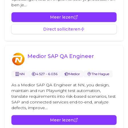
ben je...
Meer lezen
Direct solliciteren
Medior SAP QA Engineer
NN
4.527 - 6.036
Medior
The Hague
As a Medior SAP QA Engineer at NN, you design,
maintain and run Playwright test automation,
translate requirements into risk-based scenarios, test
SAP and connected services end-to-end, analyze
defects, improve...
Meer lezen