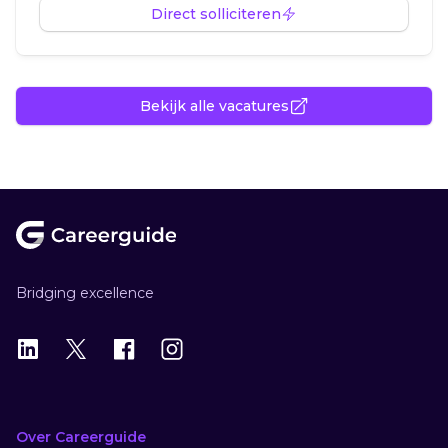
Direct solliciteren
Bekijk alle vacatures
Footer
Bridging excellence
LinkedIn
X
X
Instagram
Over Careerguide