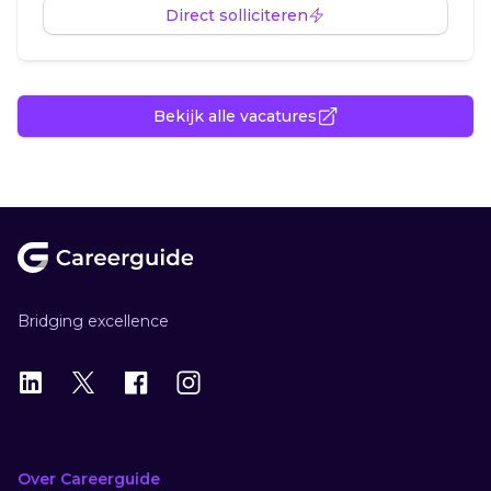
Direct solliciteren
Bekijk alle vacatures
Footer
Bridging excellence
LinkedIn
X
X
Instagram
Over Careerguide