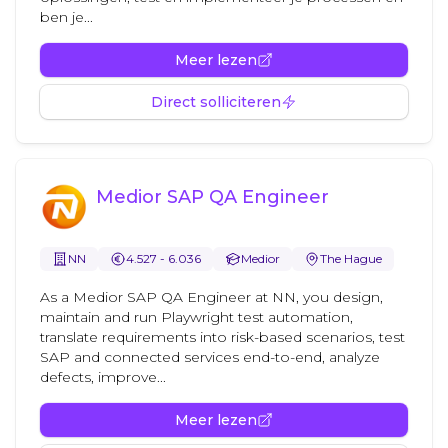
ben je...
Meer lezen
Direct solliciteren
Medior SAP QA Engineer
NN
4.527 - 6.036
Medior
The Hague
As a Medior SAP QA Engineer at NN, you design,
maintain and run Playwright test automation,
translate requirements into risk-based scenarios, test
SAP and connected services end-to-end, analyze
defects, improve...
Meer lezen