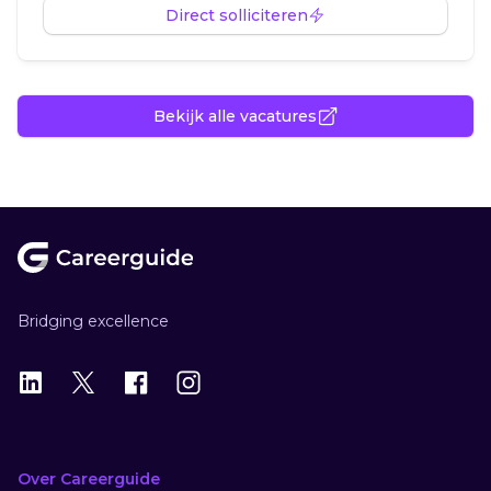
Direct solliciteren
Bekijk alle vacatures
Footer
Bridging excellence
LinkedIn
X
X
Instagram
Over Careerguide