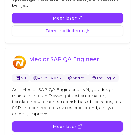
ben je...
Meer lezen
Direct solliciteren
Medior SAP QA Engineer
NN
4.527 - 6.036
Medior
The Hague
As a Medior SAP QA Engineer at NN, you design,
maintain and run Playwright test automation,
translate requirements into risk-based scenarios, test
SAP and connected services end-to-end, analyze
defects, improve...
Meer lezen