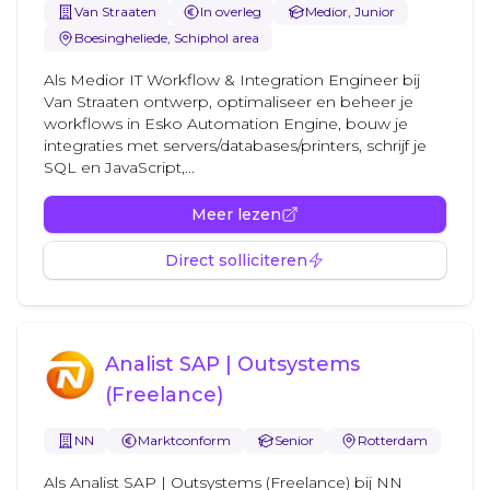
Van Straaten
In overleg
Medior, Junior
Boesingheliede, Schiphol area
Als Medior IT Workflow & Integration Engineer bij
Van Straaten ontwerp, optimaliseer en beheer je
workflows in Esko Automation Engine, bouw je
integraties met servers/databases/printers, schrijf je
SQL en JavaScript,...
Meer lezen
Direct solliciteren
Analist SAP | Outsystems
(Freelance)
NN
Marktconform
Senior
Rotterdam
Als Analist SAP | Outsystems (Freelance) bij NN